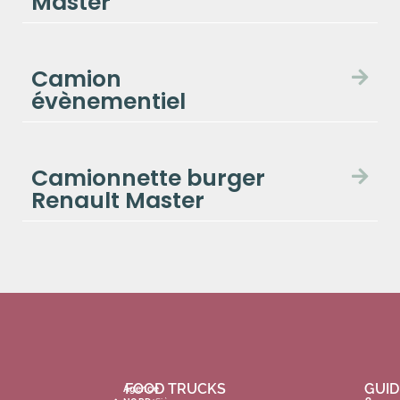
Master
Camion
évènementiel
Camionnette burger
Renault Master
FOOD TRUCKS
GUID
Agence