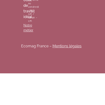
au
de
vendredi
travail
: 8h –
12h /
idéal.
13h30 –
17h
Notre
métier
Ecomag France –
Mentions légales