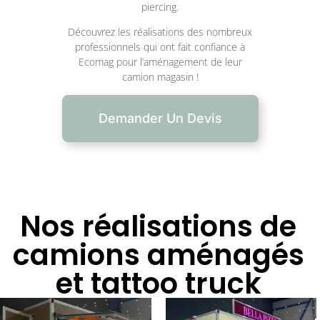
piercing.
Découvrez les réalisations des nombreux
professionnels qui ont fait confiance à
Ecomag pour l’aménagement de leur
camion magasin !
Demander Un Devis
Nos réalisations de
camions aménagés
et tattoo truck