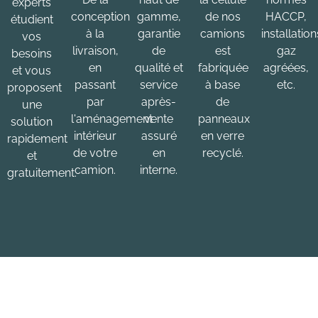
experts
conception
gamme,
de nos
HACCP,
étudient
à la
garantie
camions
installation
vos
livraison,
de
est
gaz
besoins
en
qualité et
fabriquée
agréées,
et vous
passant
service
à base
etc.
proposent
par
après-
de
une
l'aménagement
vente
panneaux
solution
intérieur
assuré
en verre
rapidement
de votre
en
recyclé.
et
camion.
interne.
gratuitement.