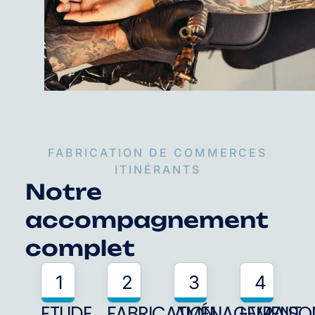
FABRICATION DE COMMERCES
ITINÉRANTS
Notre
accompagnement
complet
1
2
3
4
ETUDE
FABRICATION
AMÉNAGEMENT
LIVRAISO