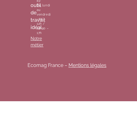
82
outil
Du lundi
au
de
vendredi
travail
: 8h –
12h /
idéal.
13h30 –
17h
Notre
métier
Ecomag France –
Mentions légales