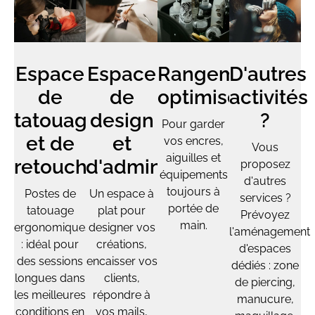
Rangements
Espace
Espace
D'autres
optimisés
de
de
activités
tatouage
design
?
Pour garder
et de
et
vos encres,
Vous
aiguilles et
retouches
d'administratif
proposez
équipements
d'autres
toujours à
Postes de
Un espace à
services ?
portée de
tatouage
plat pour
Prévoyez
main.
ergonomiques
designer vos
l'aménagement
: idéal pour
créations,
d'espaces
des sessions
encaisser vos
dédiés : zone
longues dans
clients,
de piercing,
les meilleures
répondre à
manucure,
conditions en
vos mails,