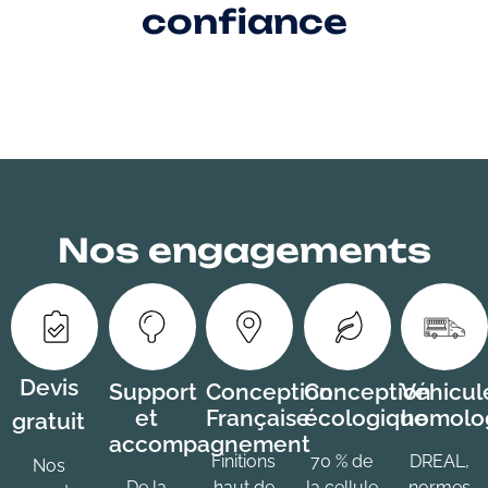
confiance
Nos engagements
Devis
Support
Conception
Conception
Véhicul
et
Française
écologique
homolo
gratuit
accompagnement
Finitions
70 % de
DREAL,
Nos
De la
haut de
la cellule
normes