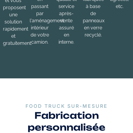
et vous
passant
service
à base
etc.
proposent
par
après-
de
une
l'aménagement
vente
panneaux
solution
intérieur
assuré
en verre
rapidement
de votre
en
recyclé.
et
camion.
interne.
gratuitement.
FOOD TRUCK SUR-MESURE
Fabrication
personnalisée