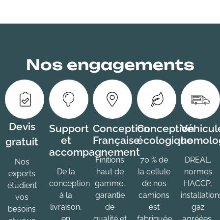
Nos engagements
Devis
Support
Conception
Conception
Véhicul
et
Française
écologique
homolo
gratuit
accompagnement
Finitions
70 % de
DREAL,
Nos
De la
haut de
la cellule
normes
experts
conception
gamme,
de nos
HACCP,
étudient
à la
garantie
camions
installation
vos
livraison,
de
est
gaz
besoins
en
qualité et
fabriquée
agréées,