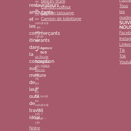
Beauty truck
44
restaurateurs
Tous
65
Camion coiffeur
85
ambulants
les
Camion tatouage
Du lundi
guide
et
Camion de toilettage
au
SUIV
vendredi
les
NOU
: 8h –
commerçants
12h /
Faceb
13h30 –
Insta
itinérants
17h
Linke
dans
Agence
Tik
SUD
la
Tok
16 Route
conception
Nationale
Youtu
113 30620
sur-
Bernis
mesure
06
76
de
93
99
leur
82
outil
Du lundi
au
de
vendredi
travail
: 8h –
12h /
idéal.
13h30 –
17h
Notre