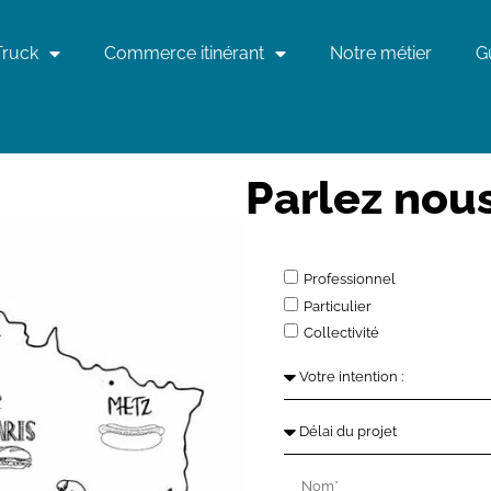
Truck
Commerce itinérant
Notre métier
G
Parlez nous
Professionnel
Particulier
Collectivité