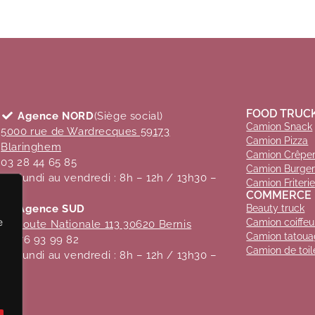
FOOD TRUC
Agence NORD
(Siège social)
Camion Snack
5000 rue de Wardrecques 59173
Camion Pizza
Blaringhem
Camion Crêper
03 28 44 65 85
Camion Burge
Du lundi au vendredi : 8h – 12h / 13h30 –
Camion Friteri
17h
COMMERCE 
Agence SUD
Beauty truck
e
Camion coiffeu
16 Route Nationale 113 30620 Bernis
Camion tatou
06 76 93 99 82
Camion de toil
Du lundi au vendredi : 8h – 12h / 13h30 –
17h