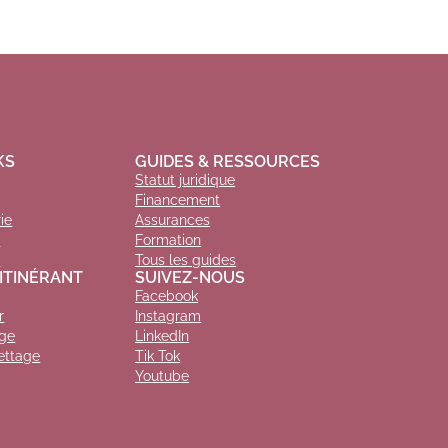
KS
GUIDES & RESSOURCES
Statut juridique
Financement
ie
Assurances
r
Formation
e
Tous les guides
ITINÉRANT
SUIVEZ-NOUS
Facebook
r
Instagram
age
LinkedIn
ettage
Tik Tok
Youtube