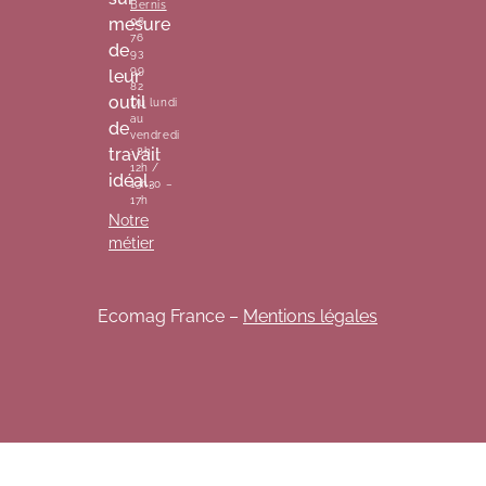
Bernis
mesure
06
76
de
93
99
leur
82
outil
Du lundi
au
de
vendredi
travail
: 8h –
12h /
idéal.
13h30 –
17h
Notre
métier
Ecomag France –
Mentions légales