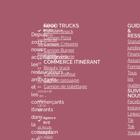
FOOD TRUCKS
GUID
Agence
&
NORD
(Siège
Camion Snack
Depuis
RES
social)
Camion Pizza
5000 rue de
2013,
Statut
Camion Crêperie
Wardrecques
juridi
nous
59173
Camion Burger
Finan
Blaringhem
accompagnons
Camion Friterie
03
Assur
COMMERCE ITINÉRANT
les
28
Forma
Beauty truck
44
restaurateurs
Tous
65
Camion coiffeur
85
ambulants
les
Camion tatouage
Du lundi
guide
et
Camion de toilettage
au
SUIV
vendredi
les
NOU
: 8h –
commerçants
12h /
Faceb
13h30 –
Insta
itinérants
17h
Linke
dans
Agence
Tik
SUD
la
Tok
16 Route
conception
Nationale
Youtu
113 30620
sur-