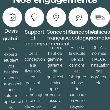
Devis
Support
Conception
Conception
Véhicul
et
Française
écologique
homolo
gratuit
accompagnement
Finitions
70 % de
DREAL,
Nos
De la
haut de
la cellule
normes
experts
conception
gamme,
de nos
HACCP,
étudient
à la
garantie
camions
installation
vos
livraison,
de
est
gaz
besoins
en
qualité et
fabriquée
agréées,
et vous
passant
service
à base
etc.
proposent
par
après-
de
une
l'aménagement
vente
panneaux
solution
intérieur
assuré
en verre
rapidement
de votre
en
recyclé.
et