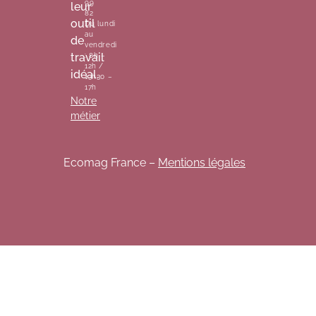
99
leur
82
outil
Du lundi
au
de
vendredi
travail
: 8h –
12h /
idéal.
13h30 –
17h
Notre
métier
Ecomag France –
Mentions légales