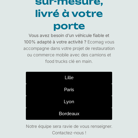
sur-mesure,
livré à votre
porte
Vous avez besoin d’un véhicule fiable et
100% adapté à votre activité ?
Ecomag vous
accompagne dans votre projet de restauration
ou commerce mobile avec des camions et
food trucks clé en main.
Lille
Paris
Lyon
Bordeaux
Notre équipe sera ravie de vous renseigner.
Contactez-nous !