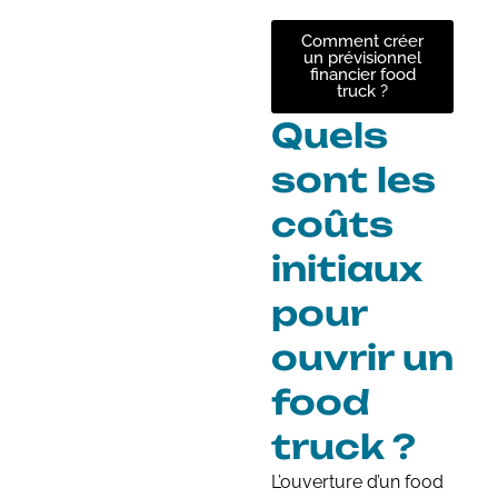
Comment créer
un prévisionnel
financier food
truck ?
Quels
sont les
coûts
initiaux
pour
ouvrir un
food
truck ?
L’ouverture d’un food