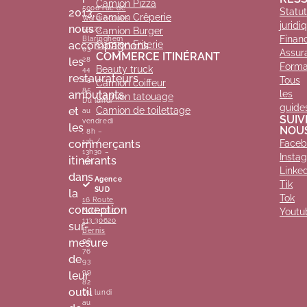
Camion Pizza
5000 rue de
2013,
Statut
Camion Crêperie
Wardrecques
juridi
nous
59173
Camion Burger
Finan
Blaringhem
accompagnons
Camion Friterie
03
Assur
COMMERCE ITINÉRANT
les
28
Forma
Beauty truck
44
restaurateurs
Tous
65
Camion coiffeur
85
ambulants
les
Camion tatouage
Du lundi
guide
et
Camion de toilettage
au
SUIV
vendredi
les
NOU
: 8h –
commerçants
12h /
Faceb
13h30 –
Insta
itinérants
17h
Linke
dans
Agence
Tik
SUD
la
Tok
16 Route
conception
Nationale
Youtu
113 30620
sur-
Bernis
mesure
06
76
de
93
99
leur
82
outil
Du lundi
au